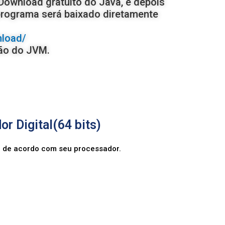
m Download gratuito do Java, e depois
programa será baixado diretamente
nload/
ção do JVM.
or Digital(64 bits)
r de acordo com seu processador.