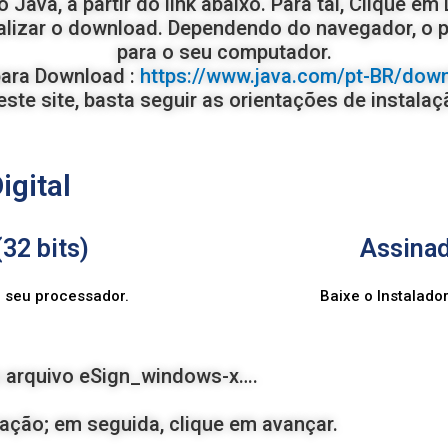
 Java, a partir do link abaixo. Para tal, Clique e
lizar o download. Dependendo do navegador, o 
para o seu computador.
para Download :
https://www.java.com/pt-BR/dow
ste site, basta seguir as orientações de instala
igital
32 bits)
Assinad
m seu processador.
Baixe o Instalado
 o arquivo eSign_windows-x….
ivação; em seguida, clique em avançar.